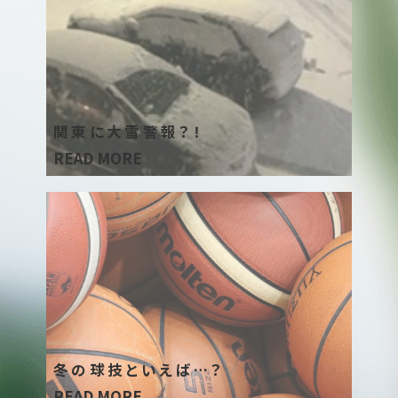
関東に大雪警報？！
READ MORE
冬の球技といえば…？
READ MORE